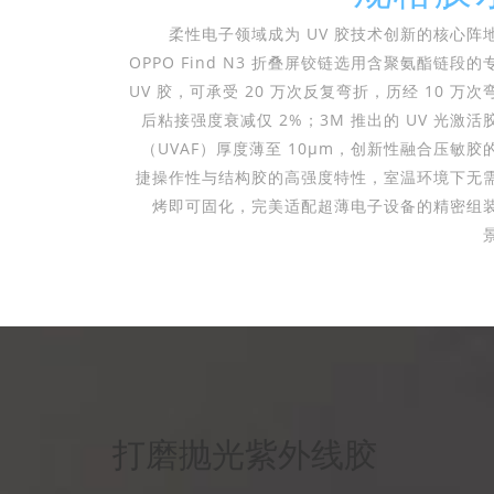
柔性电子领域成为 UV 胶技术创新的核心阵
OPPO Find N3 折叠屏铰链选用含聚氨酯链段的
UV 胶，可承受 20 万次反复弯折，历经 10 万次
后粘接强度衰减仅 2%；3M 推出的 UV 光激活
（UVAF）厚度薄至 10μm，创新性融合压敏胶
捷操作性与结构胶的高强度特性，室温环境下无
烤即可固化，完美适配超薄电子设备的精密组
打磨抛光紫外线胶