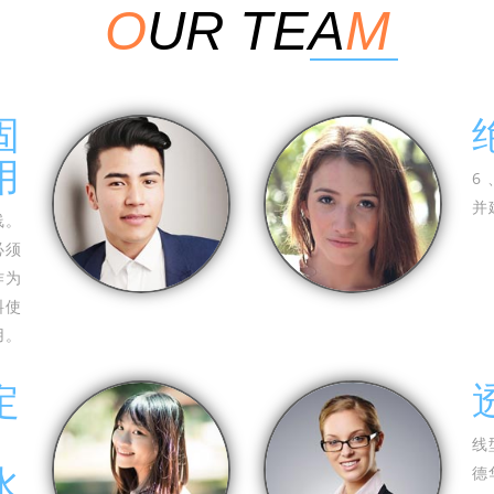
O
UR TEA
M
固
用
6
并
线。
必须
作为
料使
用。
定
、
线
德
水