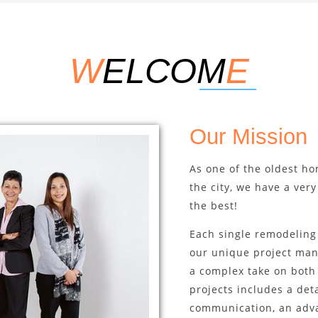
W
ELCOM
E
Our Mission
As one of the oldest h
the city, we have a very
the best!
Each single remodeling 
our unique project man
a complex take on bot
projects includes a det
communication, an adva