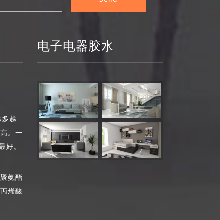
电子电器胶水
越多越
越高。一
为最好。
聚氨酯
酯丙烯酸