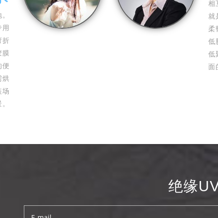
相
地。
就
专用
柔
弯折
低
胶膜
低
的便
面
需烘
装场
景。
绝缘U