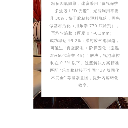
粘多因氧阻聚，建议采用 “氮气保护
+ 多波段 LED 光源”，光能利用率提
升 30%；快干胶粘接塑料脱落，需先
做基材活化（用乐泰 770 底涂剂），
再均匀施胶（厚度 0.1-0.3mm），
成功率达 99.2%；灌封胶气泡问题，
可通过 “真空脱泡 + 阶梯固化（室温
2h+60℃养护 4h）” 解决，气泡率控
制在 0.3% 以下。这些解决方案精准
匹配 “乐泰胶粘接不牢固”“UV 胶固化
不完全” 等搜索意图，提升内容转化
效率。