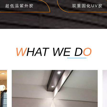
超低温紫外胶
双重固化UV胶
W
HAT WE D
O