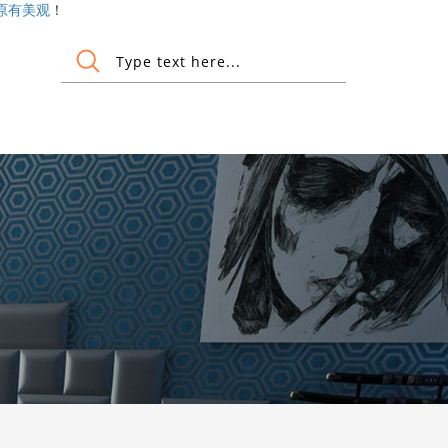
原有美观
！