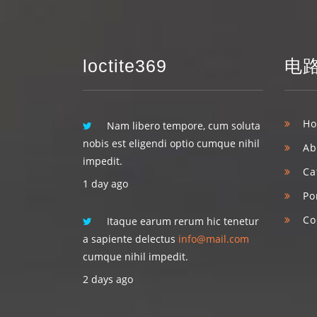
loctite369
电路
H
Nam libero tempore, cum soluta
nobis est eligendi optio cumque nihil
Ab
impedit.
Ca
1 day ago
Po
Co
Itaque earum rerum hic tenetur
a sapiente delectus
info@mail.com
cumque nihil impedit.
2 days ago