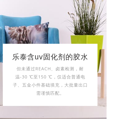
乐泰含uv固化剂的胶水
但未通过REACH、卤素检测，耐
温-30 ℃至150 ℃，仅适合普通电
子、五金小件基础填充，大批量出口
需谨慎匹配。