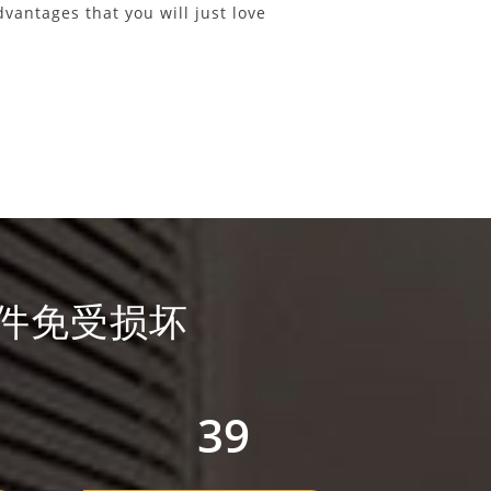
vantages that you will just love
件免受损坏
53